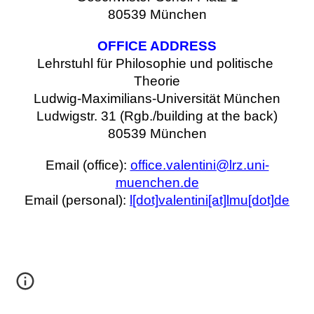
80539 München
OFFICE ADDRESS
Lehrstuhl für Philosophie und politische 
Theorie
Ludwig-Maximilians-Universität München
Ludwigstr. 31 (Rgb./building at the back)
80539 München
Email (office): 
office.valentini@lrz.uni-
muenchen.de
Email (personal): 
l
[dot]
valentini
[at]
lmu
[dot]
de